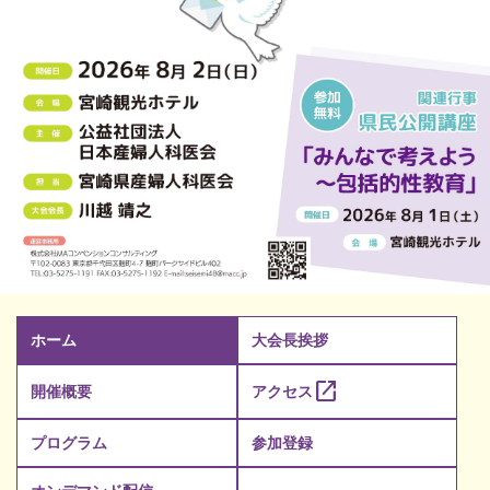
ホーム
大会長挨拶
open_in_new
開催概要
アクセス
プログラム
参加登録